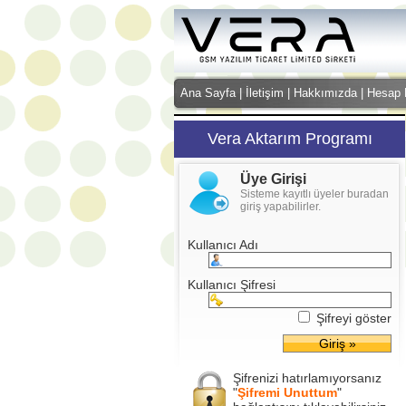
Ana Sayfa
|
İletişim
|
Hakkımızda
|
Hesap B
Vera Aktarım Programı
Üye Girişi
Sisteme kayıtlı üyeler buradan
giriş yapabilirler.
Kullanıcı Adı
Kullanıcı Şifresi
Şifreyi göster
Şifrenizi hatırlamıyorsanız
"
Şifremi Unuttum
"