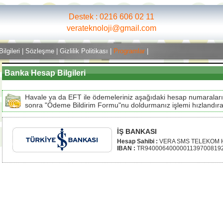
Destek : 0216 606 02 11
verateknoloji@gmail.com
ilgileri
|
Sözleşme
|
Gizlilik Politikası
|
Programlar
|
Banka Hesap Bilgileri
Havale ya da EFT ile ödemeleriniz aşağıdaki hesap numaraları
sonra "Ödeme Bildirim Formu"nu doldurmanız işlemi hızlandırac
İŞ BANKASI
Hesap Sahibi :
VERA SMS TELEKOM H
IBAN :
TR9400064000001139700819